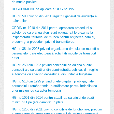
drumurile publice
REGULAMENT de aplicare a OUG nr. 195
HG nr. 500 privind din 2011 registrul general de evidenţă a
salariaţilor
ORDIN nr. 1918 din 2011 pentru aprobarea procedurii şi
actelor pe care angajatorii sunt obligaţi să le prezinte la
inspectoratul teritorial de muncă pentru obţinerea parolei,
precum şi a procedurii privind transmiterea
HG nr. 38 din 2008 privind organizarea timpului de muncă al
persoanelor care efectuează activităţi mobile de transport
rutier
HG nr. 250 din 1992 privind concediul de odihna si alte
concedii ale salariatilor din administratia publica, din regiile
autonome cu specific deosebit si din unitatile bugetare
HG nr. 518 din 1995 privind unele drepturi şi obligaţii ale
personalului român trimis în străinătate pentru îndeplinirea
unor misiuni cu caracter temporar
HG nr. 1091 din 2014 pentru stabilirea salariului de bază
minim brut pe ţară garantat în plată
HG nr. 1256 din 2011 privind condiţiile de funcţionare, precum
şi procedura de autorizare a agentului de muncă temporară