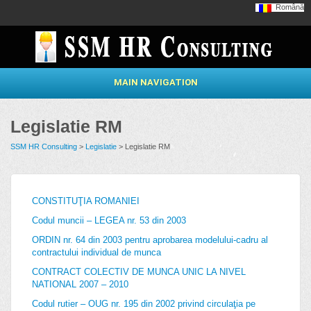
Română
MAIN NAVIGATION
Legislatie RM
SSM HR Consulting
>
Legislatie
> Legislatie RM
CONSTITUŢIA ROMANIEI
Codul muncii – LEGEA nr. 53 din 2003
ORDIN nr. 64 din 2003 pentru aprobarea modelului-cadru al
contractului individual de munca
CONTRACT COLECTIV DE MUNCA UNIC LA NIVEL
NATIONAL 2007 – 2010
Codul rutier – OUG nr. 195 din 2002 privind circulaţia pe